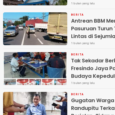
1 bulan yang lalu
BERITA
Antrean BBM Men
Pasuruan Turun 
Lintas di Sejuml
1 bulan yang lalu
BERITA
Tak Sekadar Berb
Fresindo Jaya 
Budaya Kepedul
Darah
1 bulan yang lalu
BERITA
Gugatan Warga 
Randupitu Terka