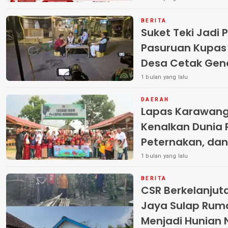
BERITA
Suket Teki Jadi 
Pasuruan Kupas
Desa Cetak Gene
Digital
1 bulan yang lalu
DAERAH
Lapas Karawang 
Kenalkan Dunia 
Peternakan, da
kepada Siswa SD
1 bulan yang lalu
LAMPU IMAN
BERITA
CSR Berkelanjuta
Jaya Sulap Ruma
Menjadi Hunian