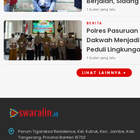
Berjalan, Sidan
1 bulan yang lalu
BERITA
Polres Pasuruan
Dakwah Menjadi
Peduli Lingkung
1 bulan yang lalu
LIHAT LAINNYA +
Perum Tigaraksa Residence, Kel. Kutruk, Kec. Jambe, Kab.
Tangerang, Provinsi Banten 15720