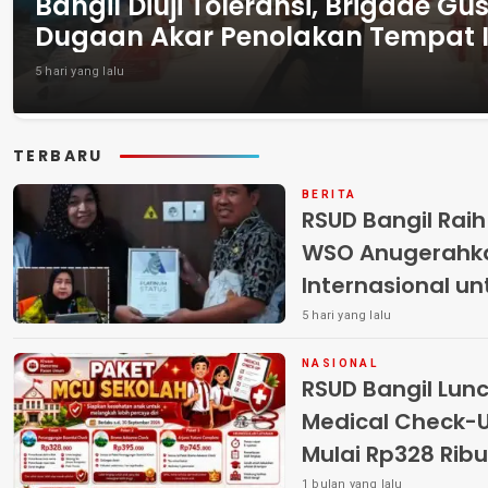
Bangil Diuji Toleransi, Brigade G
Dugaan Akar Penolakan Tempat 
5 hari yang lalu
TERBARU
BERITA
RSUD Bangil Rai
WSO Anugerahk
Internasional u
5 hari yang lalu
NASIONAL
RSUD Bangil Lun
Medical Check-Up
Mulai Rp328 Rib
Tahun Ajaran Ba
1 bulan yang lalu