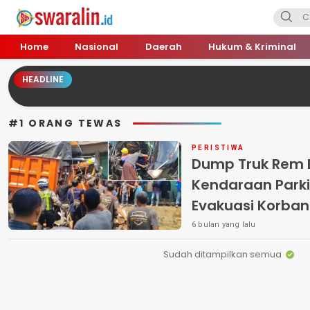
Swara Lin
Independent, Tajam & Profesional
Home
Nasional
Daerah
Hukum & Kriminal
HEADLINE
#1 ORANG TEWAS
PERISTIWA
Dump Truk Rem 
Kendaraan Parki
Evakuasi Korban
Tewas
6 bulan yang lalu
Sudah ditampilkan semua