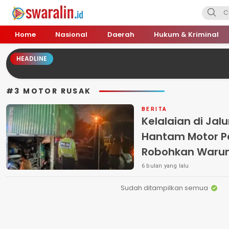
Swara Lin
Independent, Tajam & Profesional
Home
Nasional
Daerah
Hukum & Kriminal
HEADLINE
#3 MOTOR RUSAK
BERITA
Kelalaian di Jalur P
Hantam Motor Pa
Robohkan Waru
Warga
6 bulan yang lalu
Sudah ditampilkan semua