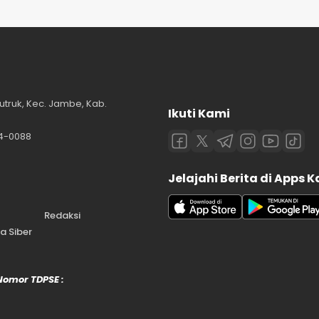
utruk, Kec. Jambe, Kab.
Ikuti Kami
84-0088
Jelajahi Berita di Apps 
Redaksi
 Siber
 Nomor TDPSE :