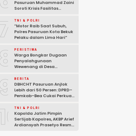
6
Pasuruan Muhammad Zaini
Soroti Krisis Fasilitas
Sekolah di Tengah Efisiensi
7
Anggaran
TNI & POLRI
‎”Motor Raib Saat Subuh,
Polres Pasuruan Kota Bekuk
Pelaku dalam Lima Hari” ‎
8
PERISTIWA
Warga Bongkar Dugaan
Penyalahgunaan
Wewenang di Desa
Gambiran, Isu Narkoba Ikut
9
Mencuat
BERITA
DBHCHT Pasuruan Anjlok
Lebih dari 50 Persen: DPRD–
Pemkab–Bea Cukai Perkuat
Perang Melawan Peredaran
10
Rokok Ilegal
TNI & POLRI
Kapolda Jatim Pimpin
Sertijab Kapolres, AKBP Arief
Ardiansyah Prasetyo Resmi
Jabat Kapolres Pasuruan