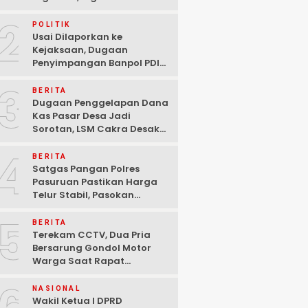
Ditangkap Polisi di
2
Pasuruan
POLITIK
Usai Dilaporkan ke
Kejaksaan, Dugaan
Penyimpangan Banpol PDIP
Pasuruan Dinyatakan
3
Tuntas “6 Eks Ketua PAC
BERITA
Cabut Laporan”
Dugaan Penggelapan Dana
Kas Pasar Desa Jadi
Sorotan, LSM Cakra Desak
Polisi Bertindak Profesional
4
BERITA
Satgas Pangan Polres
Pasuruan Pastikan Harga
Telur Stabil, Pasokan
Melimpah di Tengah
5
Kekhawatiran Fluktuasi
BERITA
Terekam CCTV, Dua Pria
Bersarung Gondol Motor
Warga Saat Rapat
Agustusan di Pasuruan
NASIONAL
Wakil Ketua I DPRD