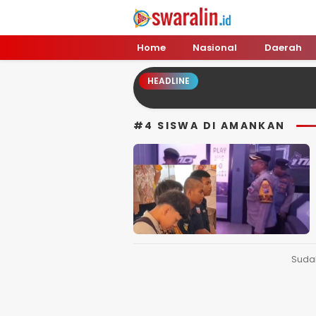
Swara Lin
Independent, Tajam & Profesional
Home
Nasional
Daerah
HEADLINE
#4 SISWA DI AMANKAN
Suda