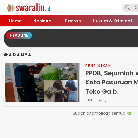
Swara Lin
Independent, Tajam & Profesional
Home
Nasional
Daerah
Hukum & Kriminal
HEADLINE
#ADANYA
PENDIDIKAN
PPDB, Sejumlah W
Kota Pasuruan M
Toko Gaib.
2 tahun yang lalu
Sudah ditampilkan semua