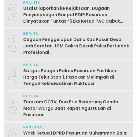
2
POLITIK
Usai Dilaporkan ke Kejaksaan, Dugaan
Penyimpangan Banpol PDIP Pasuruan
Dinyatakan Tuntas “6 Eks Ketua PAC Cabut
Laporan”
3
BERITA
Dugaan Penggelapan Dana Kas Pasar Desa
Jadi Sorotan, LSM Cakra Desak Polisi Bertindak
Profesional
4
BERITA
Satgas Pangan Polres Pasuruan Pastikan
Harga Telur Stabil, Pasokan Melimpah di
Tengah Kekhawatiran Fluktuasi
5
BERITA
Terekam CCTV, Dua Pria Bersarung Gondol
Motor Warga Saat Rapat Agustusan di
Pasuruan
NASIONAL
Wakil Ketua I DPRD Pasuruan Muhammad Zaini