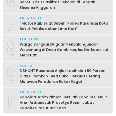
6
Soroti Krisis Fasilitas Sekolah di Tengah
Efisiensi Anggaran
7
TNI & POLRI
‎”Motor Raib Saat Subuh, Polres Pasuruan Kota
Bekuk Pelaku dalam Lima Hari” ‎
8
PERISTIWA
Warga Bongkar Dugaan Penyalahgunaan
Wewenang di Desa Gambiran, Isu Narkoba Ikut
Mencuat
9
BERITA
DBHCHT Pasuruan Anjlok Lebih dari 50 Persen:
DPRD–Pemkab–Bea Cukai Perkuat Perang
Melawan Peredaran Rokok Ilegal
10
TNI & POLRI
Kapolda Jatim Pimpin Sertijab Kapolres, AKBP
Arief Ardiansyah Prasetyo Resmi Jabat
Kapolres Pasuruan Kota