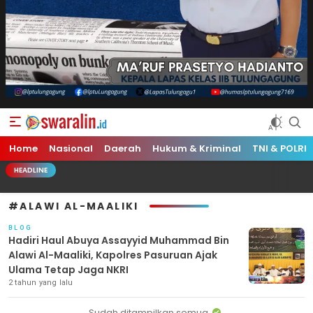
Swara Lin
Independent, Tajam & Profesional
Home
Nasional
Daerah
Hukum & Kriminal
TNI & POLRI
HEADLINE
#ALAWI AL-MAALIKI
BLOG
Hadiri Haul Abuya Assayyid Muhammad Bin
Alawi Al-Maaliki, Kapolres Pasuruan Ajak
Ulama Tetap Jaga NKRI
2 tahun yang lalu
Sudah ditampilkan semua