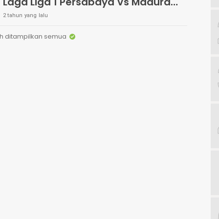
Laga Liga 1 Persabaya Vs Madura
United
2 tahun yang lalu
h ditampilkan semua