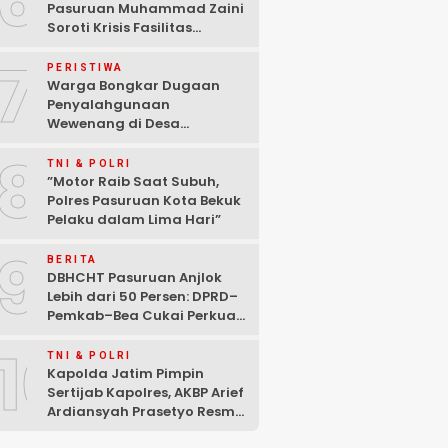
6
Pasuruan Muhammad Zaini
Soroti Krisis Fasilitas
Sekolah di Tengah Efisiensi
7
Anggaran
PERISTIWA
Warga Bongkar Dugaan
Penyalahgunaan
Wewenang di Desa
Gambiran, Isu Narkoba Ikut
8
Mencuat
TNI & POLRI
‎”Motor Raib Saat Subuh,
Polres Pasuruan Kota Bekuk
Pelaku dalam Lima Hari” ‎
9
BERITA
DBHCHT Pasuruan Anjlok
Lebih dari 50 Persen: DPRD–
Pemkab–Bea Cukai Perkuat
Perang Melawan Peredaran
10
Rokok Ilegal
TNI & POLRI
Kapolda Jatim Pimpin
Sertijab Kapolres, AKBP Arief
Ardiansyah Prasetyo Resmi
Jabat Kapolres Pasuruan