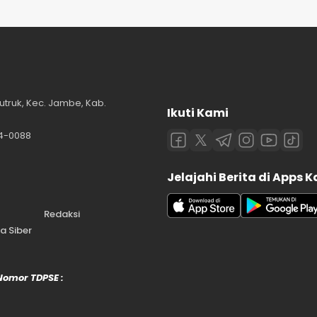
utruk, Kec. Jambe, Kab.
Ikuti Kami
84-0088
Jelajahi Berita di Apps 
Redaksi
 Siber
 Nomor TDPSE :