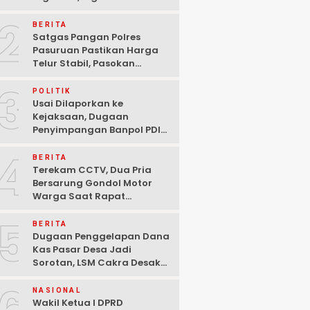
Ditangkap Polisi di
2
Pasuruan
BERITA
Satgas Pangan Polres
Pasuruan Pastikan Harga
Telur Stabil, Pasokan
Melimpah di Tengah
3
Kekhawatiran Fluktuasi
POLITIK
Usai Dilaporkan ke
Kejaksaan, Dugaan
Penyimpangan Banpol PDIP
Pasuruan Dinyatakan
4
Tuntas “6 Eks Ketua PAC
BERITA
Cabut Laporan”
Terekam CCTV, Dua Pria
Bersarung Gondol Motor
Warga Saat Rapat
Agustusan di Pasuruan
5
BERITA
Dugaan Penggelapan Dana
Kas Pasar Desa Jadi
Sorotan, LSM Cakra Desak
Polisi Bertindak Profesional
NASIONAL
Wakil Ketua I DPRD