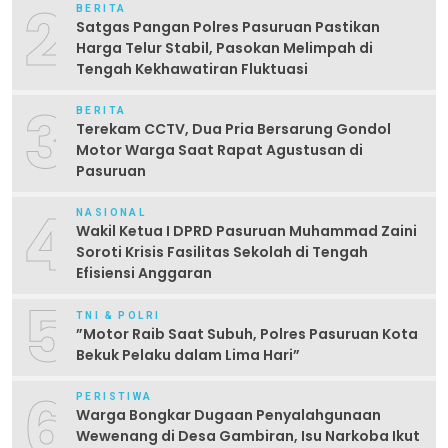
2
BERITA
Satgas Pangan Polres Pasuruan Pastikan
Harga Telur Stabil, Pasokan Melimpah di
Tengah Kekhawatiran Fluktuasi
3
BERITA
Terekam CCTV, Dua Pria Bersarung Gondol
Motor Warga Saat Rapat Agustusan di
Pasuruan
4
NASIONAL
Wakil Ketua I DPRD Pasuruan Muhammad Zaini
Soroti Krisis Fasilitas Sekolah di Tengah
Efisiensi Anggaran
5
TNI & POLRI
‎”Motor Raib Saat Subuh, Polres Pasuruan Kota
Bekuk Pelaku dalam Lima Hari” ‎
6
PERISTIWA
Warga Bongkar Dugaan Penyalahgunaan
Wewenang di Desa Gambiran, Isu Narkoba Ikut