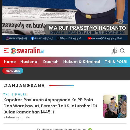
Swara Lin
Independent, Tajam & Profesional
Home
Nasional
Daerah
Hukum & Kriminal
TNI & POLRI
HEADLINE
#ANJANGSANA
TNI & POLRI
Kapolres Pasuruan Anjangsana Ke PP Polri
Dan Warakawuri, Pererat Tali Silaturahmi Di
Bulan Ramadhan 1445 H
2 tahun yang lalu
Sudah ditampilkan semua