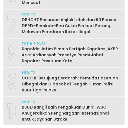
Mencuat
7
BERITA
DBHCHT Pasuruan Anjlok Lebih dari 50 Persen:
DPRD–Pemkab–Bea Cukai Perkuat Perang
Melawan Peredaran Rokok Ilegal
8
TNI & POLRI
Kapolda Jatim Pimpin Sertijab Kapolres, AKBP
Arief Ardiansyah Prasetyo Resmi Jabat
Kapolres Pasuruan Kota
9
BERITA
COD HP Berujung Berdarah: Pemuda Pasuruan
Dibegal dan Dibacok di Tengah Hutan Polisi
Buru Tiga Pelaku
10
BERITA
RSUD Bangil Raih Pengakuan Dunia, WSO
Anugerahkan Penghargaan Internasional
untuk Layanan Stroke