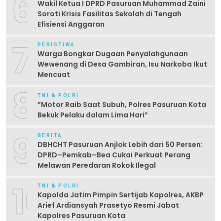
6
Wakil Ketua I DPRD Pasuruan Muhammad Zaini
Soroti Krisis Fasilitas Sekolah di Tengah
Efisiensi Anggaran
7
PERISTIWA
Warga Bongkar Dugaan Penyalahgunaan
Wewenang di Desa Gambiran, Isu Narkoba Ikut
Mencuat
8
TNI & POLRI
‎”Motor Raib Saat Subuh, Polres Pasuruan Kota
Bekuk Pelaku dalam Lima Hari” ‎
9
BERITA
DBHCHT Pasuruan Anjlok Lebih dari 50 Persen:
DPRD–Pemkab–Bea Cukai Perkuat Perang
Melawan Peredaran Rokok Ilegal
10
TNI & POLRI
Kapolda Jatim Pimpin Sertijab Kapolres, AKBP
Arief Ardiansyah Prasetyo Resmi Jabat
Kapolres Pasuruan Kota