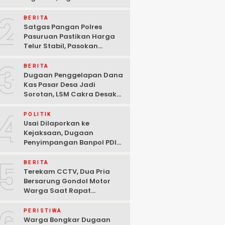
Ditangkap Polisi di
2
Pasuruan
BERITA
Satgas Pangan Polres
Pasuruan Pastikan Harga
Telur Stabil, Pasokan
Melimpah di Tengah
3
Kekhawatiran Fluktuasi
BERITA
Dugaan Penggelapan Dana
Kas Pasar Desa Jadi
Sorotan, LSM Cakra Desak
Polisi Bertindak Profesional
4
POLITIK
Usai Dilaporkan ke
Kejaksaan, Dugaan
Penyimpangan Banpol PDIP
Pasuruan Dinyatakan
5
Tuntas “6 Eks Ketua PAC
BERITA
Cabut Laporan”
Terekam CCTV, Dua Pria
Bersarung Gondol Motor
Warga Saat Rapat
Agustusan di Pasuruan
PERISTIWA
Warga Bongkar Dugaan