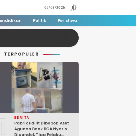
05/08/2026
endidikan
Politik
Peristiwa
TERPOPULER
1
BERITA
Pabrik Pailit Dibobol: Aset
Agunan Bank BCA Nyaris
Digondol, Tiga Pelaku