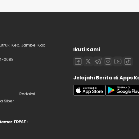
utruk, Kec. Jambe, Kab.
Ikuti Kami
84-0088
Jelajahi Berita di Apps 
Redaksi
 Siber
 Nomor TDPSE :