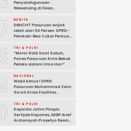
6
Penyalahgunaan
Wewenang di Desa
Gambiran, Isu Narkoba Ikut
7
Mencuat
BERITA
DBHCHT Pasuruan Anjlok
Lebih dari 50 Persen: DPRD–
Pemkab–Bea Cukai Perkuat
Perang Melawan Peredaran
8
Rokok Ilegal
TNI & POLRI
‎”Motor Raib Saat Subuh,
Polres Pasuruan Kota Bekuk
Pelaku dalam Lima Hari” ‎
9
NASIONAL
Wakil Ketua I DPRD
Pasuruan Muhammad Zaini
Soroti Krisis Fasilitas
Sekolah di Tengah Efisiensi
10
Anggaran
TNI & POLRI
Kapolda Jatim Pimpin
Sertijab Kapolres, AKBP Arief
Ardiansyah Prasetyo Resmi
Jabat Kapolres Pasuruan