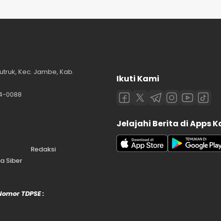
utruk, Kec. Jambe, Kab.
Ikuti Kami
84-0088
Jelajahi Berita di Apps 
Redaksi
 Siber
 Nomor TDPSE :