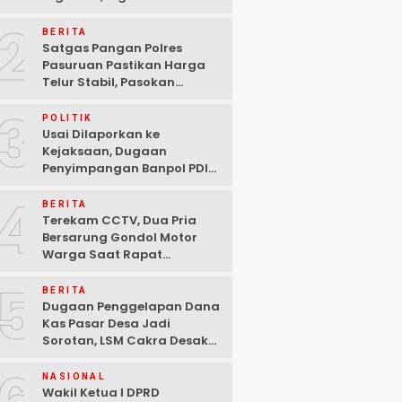
Ditangkap Polisi di
2
Pasuruan
BERITA
Satgas Pangan Polres
Pasuruan Pastikan Harga
Telur Stabil, Pasokan
Melimpah di Tengah
3
Kekhawatiran Fluktuasi
POLITIK
Usai Dilaporkan ke
Kejaksaan, Dugaan
Penyimpangan Banpol PDIP
Pasuruan Dinyatakan
4
Tuntas “6 Eks Ketua PAC
BERITA
Cabut Laporan”
Terekam CCTV, Dua Pria
Bersarung Gondol Motor
Warga Saat Rapat
Agustusan di Pasuruan
5
BERITA
Dugaan Penggelapan Dana
Kas Pasar Desa Jadi
Sorotan, LSM Cakra Desak
Polisi Bertindak Profesional
NASIONAL
Wakil Ketua I DPRD