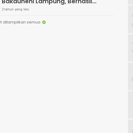
Bakauheni Lampung, Berhasil
Amankan 8 Orang Tersangka
2 tahun yang lalu
Peredaran Narkoba
h ditampilkan semua