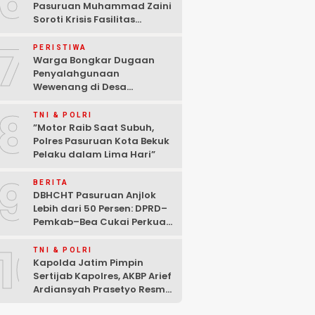
6
Pasuruan Muhammad Zaini
Soroti Krisis Fasilitas
Sekolah di Tengah Efisiensi
7
Anggaran
PERISTIWA
Warga Bongkar Dugaan
Penyalahgunaan
Wewenang di Desa
Gambiran, Isu Narkoba Ikut
8
Mencuat
TNI & POLRI
‎”Motor Raib Saat Subuh,
Polres Pasuruan Kota Bekuk
Pelaku dalam Lima Hari” ‎
9
BERITA
DBHCHT Pasuruan Anjlok
Lebih dari 50 Persen: DPRD–
Pemkab–Bea Cukai Perkuat
Perang Melawan Peredaran
10
Rokok Ilegal
TNI & POLRI
Kapolda Jatim Pimpin
Sertijab Kapolres, AKBP Arief
Ardiansyah Prasetyo Resmi
Jabat Kapolres Pasuruan