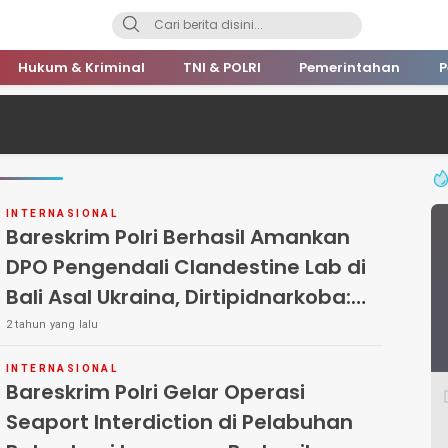
Hukum & Kriminal
TNI & POLRI
Pemerintahan
P
INTERNASIONAL
Bareskrim Polri Berhasil Amankan
DPO Pengendali Clandestine Lab di
Bali Asal Ukraina, Dirtipidnarkoba:
Bukti Tegas Perang Melawan
2 tahun yang lalu
Narkoba
INTERNASIONAL
Bareskrim Polri Gelar Operasi
Seaport Interdiction di Pelabuhan