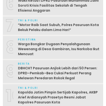
6
Wakil Ketua I DPRD Pasuruan Muhammad Zaini
Soroti Krisis Fasilitas Sekolah di Tengah
Efisiensi Anggaran
7
TNI & POLRI
‎”Motor Raib Saat Subuh, Polres Pasuruan Kota
Bekuk Pelaku dalam Lima Hari” ‎
8
PERISTIWA
Warga Bongkar Dugaan Penyalahgunaan
Wewenang di Desa Gambiran, Isu Narkoba Ikut
Mencuat
9
BERITA
DBHCHT Pasuruan Anjlok Lebih dari 50 Persen:
DPRD–Pemkab–Bea Cukai Perkuat Perang
Melawan Peredaran Rokok Ilegal
10
TNI & POLRI
Kapolda Jatim Pimpin Sertijab Kapolres, AKBP
Arief Ardiansyah Prasetyo Resmi Jabat
Kapolres Pasuruan Kota