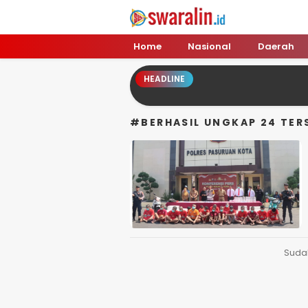
Swara Lin
Independent, Tajam & Profesional
Home
Nasional
Daerah
HEADLINE
#BERHASIL UNGKAP 24 TE
Suda