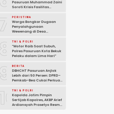
6
Pasuruan Muhammad Zaini
Soroti Krisis Fasilitas
Sekolah di Tengah Efisiensi
7
Anggaran
PERISTIWA
Warga Bongkar Dugaan
Penyalahgunaan
Wewenang di Desa
Gambiran, Isu Narkoba Ikut
8
Mencuat
TNI & POLRI
‎”Motor Raib Saat Subuh,
Polres Pasuruan Kota Bekuk
Pelaku dalam Lima Hari” ‎
9
BERITA
DBHCHT Pasuruan Anjlok
Lebih dari 50 Persen: DPRD–
Pemkab–Bea Cukai Perkuat
Perang Melawan Peredaran
10
Rokok Ilegal
TNI & POLRI
Kapolda Jatim Pimpin
Sertijab Kapolres, AKBP Arief
Ardiansyah Prasetyo Resmi
Jabat Kapolres Pasuruan