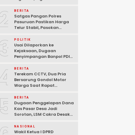
Ditangkap Polisi di
2
Pasuruan
BERITA
Satgas Pangan Polres
Pasuruan Pastikan Harga
Telur Stabil, Pasokan
Melimpah di Tengah
3
Kekhawatiran Fluktuasi
POLITIK
Usai Dilaporkan ke
Kejaksaan, Dugaan
Penyimpangan Banpol PDIP
Pasuruan Dinyatakan
4
Tuntas “6 Eks Ketua PAC
BERITA
Cabut Laporan”
Terekam CCTV, Dua Pria
Bersarung Gondol Motor
Warga Saat Rapat
Agustusan di Pasuruan
5
BERITA
Dugaan Penggelapan Dana
Kas Pasar Desa Jadi
Sorotan, LSM Cakra Desak
Polisi Bertindak Profesional
NASIONAL
Wakil Ketua I DPRD