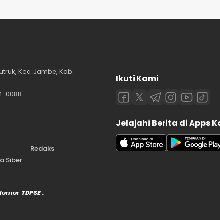
utruk, Kec. Jambe, Kab.
Ikuti Kami
84-0088
Jelajahi Berita di Apps 
Redaksi
 Siber
 Nomor TDPSE :