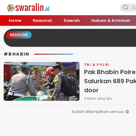
Swara Lin
Independent, Tajam & Profesional
Home
Nasional
Daerah
Hukum & Kriminal
HEADLINE
#BHABIN
TNI & POLRI
Pak Bhabin Polr
Salurkan 689 Pak
door
2 tahun yang lalu
Sudah ditampilkan semua