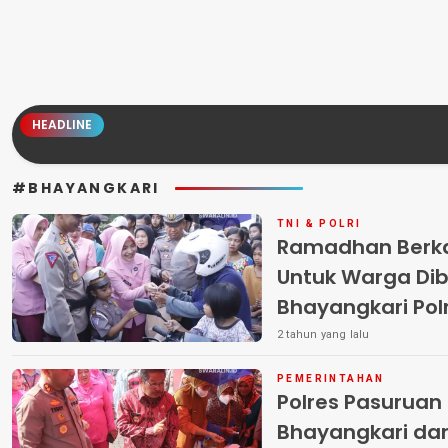
HEADLINE
#BHAYANGKARI
TNI & POLRI
Ramadhan Berkah
Untuk Warga Dib
Bhayangkari Pol
2 tahun yang lalu
PEMERINTAHAN
Polres Pasurua
Bhayangkari da