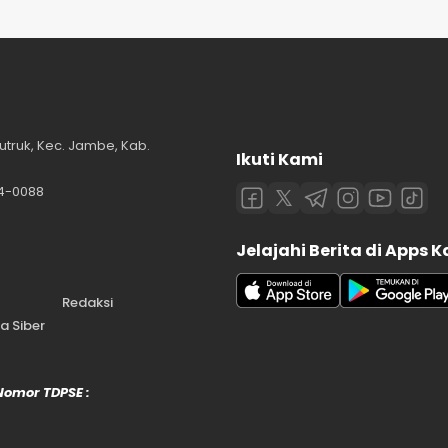
utruk, Kec. Jambe, Kab.
Ikuti Kami
84-0088
Jelajahi Berita di Apps 
Redaksi
 Siber
 Nomor TDPSE :