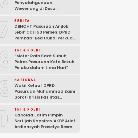
6
Penyalahgunaan
Wewenang di Desa
Gambiran, Isu Narkoba Ikut
7
Mencuat
BERITA
DBHCHT Pasuruan Anjlok
Lebih dari 50 Persen: DPRD–
Pemkab–Bea Cukai Perkuat
Perang Melawan Peredaran
8
Rokok Ilegal
TNI & POLRI
‎”Motor Raib Saat Subuh,
Polres Pasuruan Kota Bekuk
Pelaku dalam Lima Hari” ‎
9
NASIONAL
Wakil Ketua I DPRD
Pasuruan Muhammad Zaini
Soroti Krisis Fasilitas
Sekolah di Tengah Efisiensi
10
Anggaran
TNI & POLRI
Kapolda Jatim Pimpin
Sertijab Kapolres, AKBP Arief
Ardiansyah Prasetyo Resmi
Jabat Kapolres Pasuruan