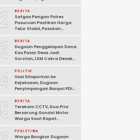
Ditangkap Polisi di
2
Pasuruan
BERITA
Satgas Pangan Polres
Pasuruan Pastikan Harga
Telur Stabil, Pasokan
Melimpah di Tengah
3
Kekhawatiran Fluktuasi
BERITA
Dugaan Penggelapan Dana
Kas Pasar Desa Jadi
Sorotan, LSM Cakra Desak
Polisi Bertindak Profesional
4
POLITIK
Usai Dilaporkan ke
Kejaksaan, Dugaan
Penyimpangan Banpol PDIP
Pasuruan Dinyatakan
5
Tuntas “6 Eks Ketua PAC
BERITA
Cabut Laporan”
Terekam CCTV, Dua Pria
Bersarung Gondol Motor
Warga Saat Rapat
Agustusan di Pasuruan
PERISTIWA
Warga Bongkar Dugaan