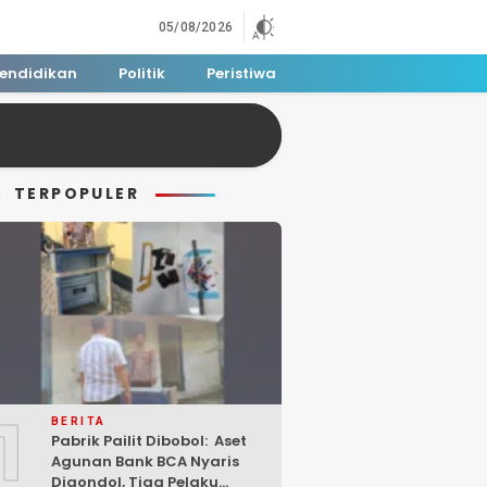
05/08/2026
endidikan
Politik
Peristiwa
TERPOPULER
1
BERITA
Pabrik Pailit Dibobol: Aset
Agunan Bank BCA Nyaris
Digondol, Tiga Pelaku