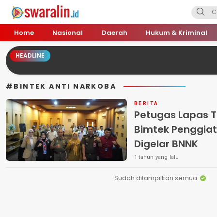
Swara Lin
Independent, Tajam & Profesional
Home
Nasional
Daerah
Hukum & Kriminal
HEADLINE
#BINTEK ANTI NARKOBA
BERITA
Petugas Lapas T
Bimtek Penggia
Digelar BNNK
1 tahun yang lalu
Sudah ditampilkan semua