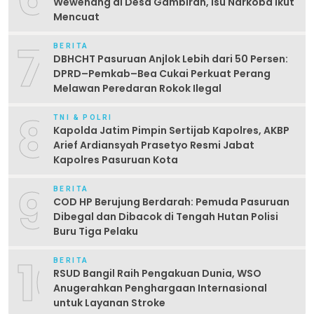
Wewenang di Desa Gambiran, Isu Narkoba Ikut
Mencuat
7
BERITA
DBHCHT Pasuruan Anjlok Lebih dari 50 Persen:
DPRD–Pemkab–Bea Cukai Perkuat Perang
Melawan Peredaran Rokok Ilegal
8
TNI & POLRI
Kapolda Jatim Pimpin Sertijab Kapolres, AKBP
Arief Ardiansyah Prasetyo Resmi Jabat
Kapolres Pasuruan Kota
9
BERITA
COD HP Berujung Berdarah: Pemuda Pasuruan
Dibegal dan Dibacok di Tengah Hutan Polisi
Buru Tiga Pelaku
10
BERITA
RSUD Bangil Raih Pengakuan Dunia, WSO
Anugerahkan Penghargaan Internasional
untuk Layanan Stroke