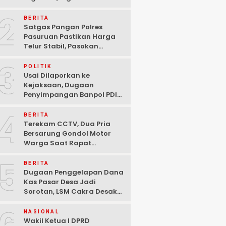
Ditangkap Polisi di
2
Pasuruan
BERITA
Satgas Pangan Polres
Pasuruan Pastikan Harga
Telur Stabil, Pasokan
Melimpah di Tengah
3
Kekhawatiran Fluktuasi
POLITIK
Usai Dilaporkan ke
Kejaksaan, Dugaan
Penyimpangan Banpol PDIP
Pasuruan Dinyatakan
4
Tuntas “6 Eks Ketua PAC
BERITA
Cabut Laporan”
Terekam CCTV, Dua Pria
Bersarung Gondol Motor
Warga Saat Rapat
Agustusan di Pasuruan
5
BERITA
Dugaan Penggelapan Dana
Kas Pasar Desa Jadi
Sorotan, LSM Cakra Desak
Polisi Bertindak Profesional
NASIONAL
Wakil Ketua I DPRD