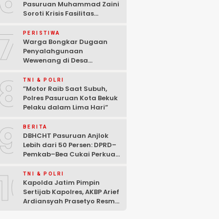
6
Pasuruan Muhammad Zaini
Soroti Krisis Fasilitas
Sekolah di Tengah Efisiensi
7
Anggaran
PERISTIWA
Warga Bongkar Dugaan
Penyalahgunaan
Wewenang di Desa
Gambiran, Isu Narkoba Ikut
8
Mencuat
TNI & POLRI
‎”Motor Raib Saat Subuh,
Polres Pasuruan Kota Bekuk
Pelaku dalam Lima Hari” ‎
9
BERITA
DBHCHT Pasuruan Anjlok
Lebih dari 50 Persen: DPRD–
Pemkab–Bea Cukai Perkuat
Perang Melawan Peredaran
10
Rokok Ilegal
TNI & POLRI
Kapolda Jatim Pimpin
Sertijab Kapolres, AKBP Arief
Ardiansyah Prasetyo Resmi
Jabat Kapolres Pasuruan