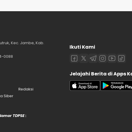
utruk, Kec. Jambe, Kab.
Ikuti Kami
84-0088
Jelajahi Berita di Apps 
Redaksi
 Siber
 Nomor TDPSE :