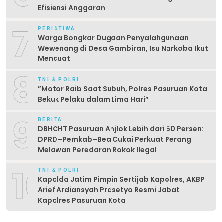
Efisiensi Anggaran
7
PERISTIWA
Warga Bongkar Dugaan Penyalahgunaan
Wewenang di Desa Gambiran, Isu Narkoba Ikut
Mencuat
8
TNI & POLRI
‎”Motor Raib Saat Subuh, Polres Pasuruan Kota
Bekuk Pelaku dalam Lima Hari” ‎
9
BERITA
DBHCHT Pasuruan Anjlok Lebih dari 50 Persen:
DPRD–Pemkab–Bea Cukai Perkuat Perang
Melawan Peredaran Rokok Ilegal
10
TNI & POLRI
Kapolda Jatim Pimpin Sertijab Kapolres, AKBP
Arief Ardiansyah Prasetyo Resmi Jabat
Kapolres Pasuruan Kota