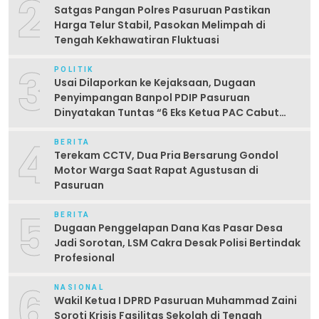
2
Satgas Pangan Polres Pasuruan Pastikan
Harga Telur Stabil, Pasokan Melimpah di
Tengah Kekhawatiran Fluktuasi
3
POLITIK
Usai Dilaporkan ke Kejaksaan, Dugaan
Penyimpangan Banpol PDIP Pasuruan
Dinyatakan Tuntas “6 Eks Ketua PAC Cabut
Laporan”
4
BERITA
Terekam CCTV, Dua Pria Bersarung Gondol
Motor Warga Saat Rapat Agustusan di
Pasuruan
5
BERITA
Dugaan Penggelapan Dana Kas Pasar Desa
Jadi Sorotan, LSM Cakra Desak Polisi Bertindak
Profesional
6
NASIONAL
Wakil Ketua I DPRD Pasuruan Muhammad Zaini
Soroti Krisis Fasilitas Sekolah di Tengah