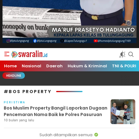
Swara Lin
Independent, Tajam & Profesional
Home
Nasional
Daerah
Hukum & Kriminal
TNI & POLRI
HEADLINE
#BOS PROPERTY
PERISTIWA
Bos Muslim Property Bangil Laporkan Dugaan
Pencemaran Nama Baik ke Polres Pasuruan
10 bulan yang lalu
Sudah ditampilkan semua