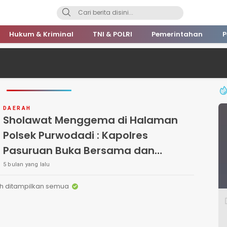
Hukum & Kriminal
TNI & POLRI
Pemerintahan
P
DAERAH
Sholawat Menggema di Halaman
Polsek Purwodadi : Kapolres
Pasuruan Buka Bersama dan
Santuni Ratusan Anak Yatim
5 bulan yang lalu
h ditampilkan semua