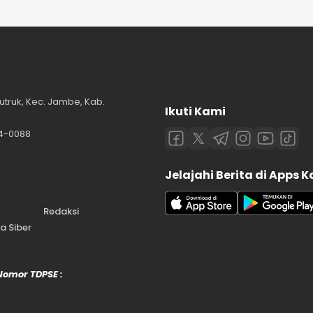
utruk, Kec. Jambe, Kab.
Ikuti Kami
84-0088
Jelajahi Berita di Apps 
Redaksi
 Siber
 Nomor TDPSE :