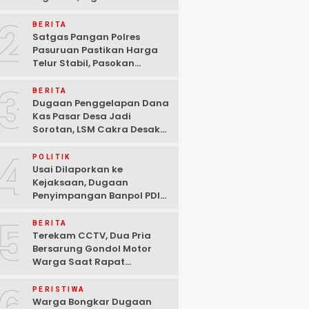
Ditangkap Polisi di
2
Pasuruan
BERITA
Satgas Pangan Polres
Pasuruan Pastikan Harga
Telur Stabil, Pasokan
Melimpah di Tengah
3
Kekhawatiran Fluktuasi
BERITA
Dugaan Penggelapan Dana
Kas Pasar Desa Jadi
Sorotan, LSM Cakra Desak
Polisi Bertindak Profesional
4
POLITIK
Usai Dilaporkan ke
Kejaksaan, Dugaan
Penyimpangan Banpol PDIP
Pasuruan Dinyatakan
5
Tuntas “6 Eks Ketua PAC
BERITA
Cabut Laporan”
Terekam CCTV, Dua Pria
Bersarung Gondol Motor
Warga Saat Rapat
Agustusan di Pasuruan
PERISTIWA
Warga Bongkar Dugaan