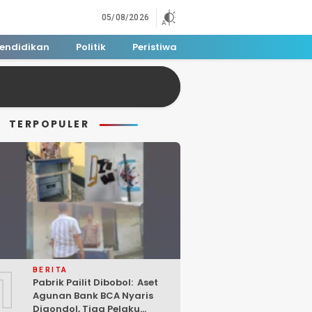
05/08/2026
endidikan
Politik
Peristiwa
TERPOPULER
1
BERITA
Pabrik Pailit Dibobol: Aset
Agunan Bank BCA Nyaris
Digondol, Tiga Pelaku