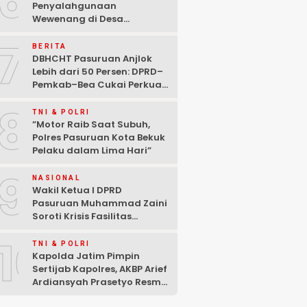
6
Penyalahgunaan
Wewenang di Desa
Gambiran, Isu Narkoba Ikut
7
Mencuat
BERITA
DBHCHT Pasuruan Anjlok
Lebih dari 50 Persen: DPRD–
Pemkab–Bea Cukai Perkuat
Perang Melawan Peredaran
8
Rokok Ilegal
TNI & POLRI
‎”Motor Raib Saat Subuh,
Polres Pasuruan Kota Bekuk
Pelaku dalam Lima Hari” ‎
9
NASIONAL
Wakil Ketua I DPRD
Pasuruan Muhammad Zaini
Soroti Krisis Fasilitas
Sekolah di Tengah Efisiensi
10
Anggaran
TNI & POLRI
Kapolda Jatim Pimpin
Sertijab Kapolres, AKBP Arief
Ardiansyah Prasetyo Resmi
Jabat Kapolres Pasuruan