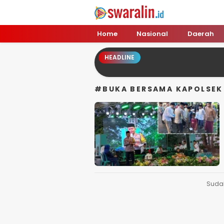
Swara Lin
Independent, Tajam & Profesional
Home
Nasional
Daerah
HEADLINE
#BUKA BERSAMA KAPOLSEK
Suda