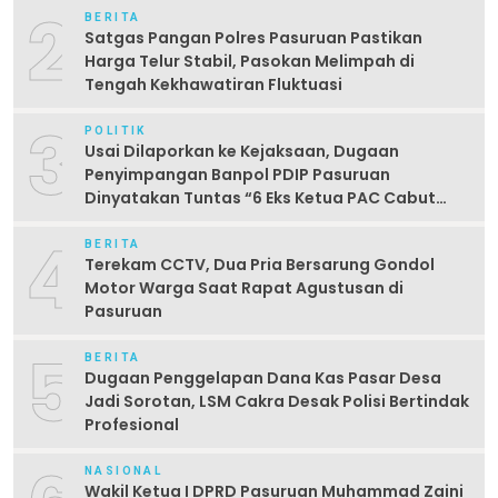
2
BERITA
Satgas Pangan Polres Pasuruan Pastikan
Harga Telur Stabil, Pasokan Melimpah di
Tengah Kekhawatiran Fluktuasi
3
POLITIK
Usai Dilaporkan ke Kejaksaan, Dugaan
Penyimpangan Banpol PDIP Pasuruan
Dinyatakan Tuntas “6 Eks Ketua PAC Cabut
Laporan”
4
BERITA
Terekam CCTV, Dua Pria Bersarung Gondol
Motor Warga Saat Rapat Agustusan di
Pasuruan
5
BERITA
Dugaan Penggelapan Dana Kas Pasar Desa
Jadi Sorotan, LSM Cakra Desak Polisi Bertindak
Profesional
NASIONAL
Wakil Ketua I DPRD Pasuruan Muhammad Zaini