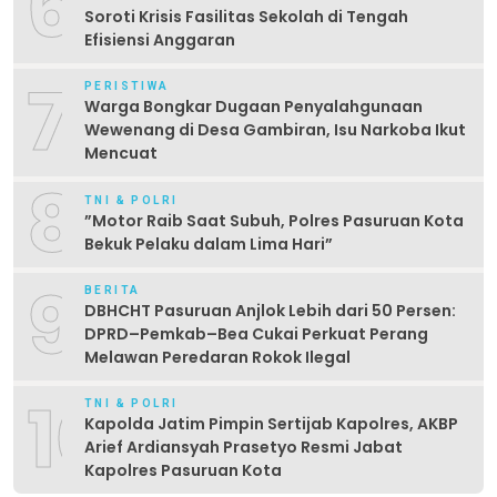
6
Soroti Krisis Fasilitas Sekolah di Tengah
Efisiensi Anggaran
7
PERISTIWA
Warga Bongkar Dugaan Penyalahgunaan
Wewenang di Desa Gambiran, Isu Narkoba Ikut
Mencuat
8
TNI & POLRI
‎”Motor Raib Saat Subuh, Polres Pasuruan Kota
Bekuk Pelaku dalam Lima Hari” ‎
9
BERITA
DBHCHT Pasuruan Anjlok Lebih dari 50 Persen:
DPRD–Pemkab–Bea Cukai Perkuat Perang
Melawan Peredaran Rokok Ilegal
10
TNI & POLRI
Kapolda Jatim Pimpin Sertijab Kapolres, AKBP
Arief Ardiansyah Prasetyo Resmi Jabat
Kapolres Pasuruan Kota