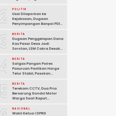
Ditangkap Polisi di
2
Pasuruan
POLITIK
Usai Dilaporkan ke
Kejaksaan, Dugaan
Penyimpangan Banpol PDIP
Pasuruan Dinyatakan
3
Tuntas “6 Eks Ketua PAC
BERITA
Cabut Laporan”
Dugaan Penggelapan Dana
Kas Pasar Desa Jadi
Sorotan, LSM Cakra Desak
Polisi Bertindak Profesional
4
BERITA
Satgas Pangan Polres
Pasuruan Pastikan Harga
Telur Stabil, Pasokan
Melimpah di Tengah
5
Kekhawatiran Fluktuasi
BERITA
Terekam CCTV, Dua Pria
Bersarung Gondol Motor
Warga Saat Rapat
Agustusan di Pasuruan
NASIONAL
Wakil Ketua I DPRD