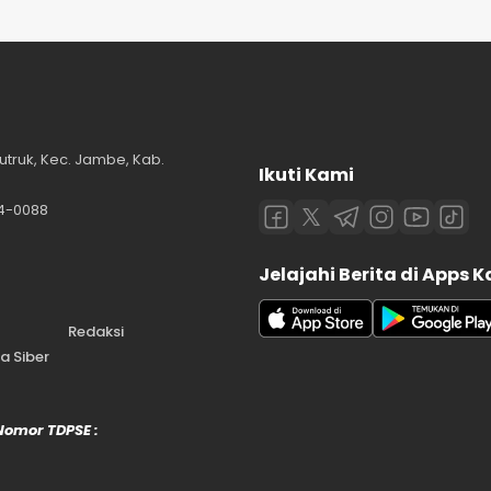
utruk, Kec. Jambe, Kab.
Ikuti Kami
84-0088
Jelajahi Berita di Apps 
Redaksi
 Siber
 Nomor TDPSE :