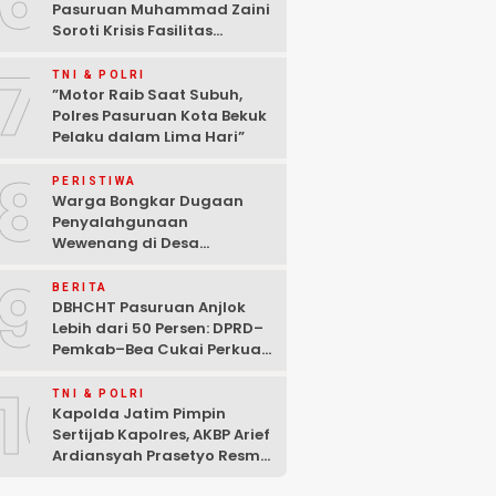
6
Pasuruan Muhammad Zaini
Soroti Krisis Fasilitas
Sekolah di Tengah Efisiensi
7
Anggaran
TNI & POLRI
‎”Motor Raib Saat Subuh,
Polres Pasuruan Kota Bekuk
Pelaku dalam Lima Hari” ‎
8
PERISTIWA
Warga Bongkar Dugaan
Penyalahgunaan
Wewenang di Desa
Gambiran, Isu Narkoba Ikut
9
Mencuat
BERITA
DBHCHT Pasuruan Anjlok
Lebih dari 50 Persen: DPRD–
Pemkab–Bea Cukai Perkuat
Perang Melawan Peredaran
10
Rokok Ilegal
TNI & POLRI
Kapolda Jatim Pimpin
Sertijab Kapolres, AKBP Arief
Ardiansyah Prasetyo Resmi
Jabat Kapolres Pasuruan