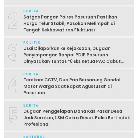
2
BERITA
Satgas Pangan Polres Pasuruan Pastikan
Harga Telur Stabil, Pasokan Melimpah di
Tengah Kekhawatiran Fluktuasi
3
POLITIK
Usai Dilaporkan ke Kejaksaan, Dugaan
Penyimpangan Banpol PDIP Pasuruan
Dinyatakan Tuntas “6 Eks Ketua PAC Cabut
Laporan”
4
BERITA
Terekam CCTV, Dua Pria Bersarung Gondol
Motor Warga Saat Rapat Agustusan di
Pasuruan
5
BERITA
Dugaan Penggelapan Dana Kas Pasar Desa
Jadi Sorotan, LSM Cakra Desak Polisi Bertindak
Profesional
NASIONAL