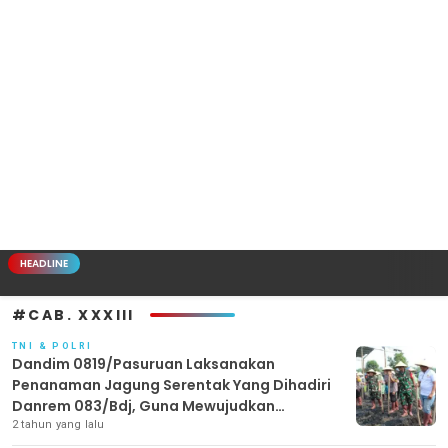
HEADLINE
#CAB. XXXIII
TNI & POLRI
Dandim 0819/Pasuruan Laksanakan
Penanaman Jagung Serentak Yang Dihadiri
Danrem 083/Bdj, Guna Mewujudkan
Ketahanan Pangan
2 tahun yang lalu