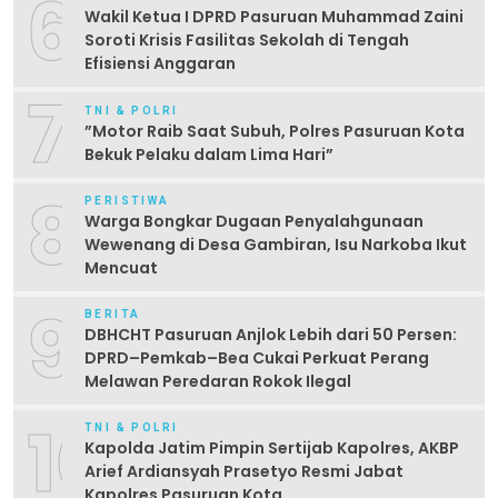
6
Wakil Ketua I DPRD Pasuruan Muhammad Zaini
Soroti Krisis Fasilitas Sekolah di Tengah
Efisiensi Anggaran
7
TNI & POLRI
‎”Motor Raib Saat Subuh, Polres Pasuruan Kota
Bekuk Pelaku dalam Lima Hari” ‎
8
PERISTIWA
Warga Bongkar Dugaan Penyalahgunaan
Wewenang di Desa Gambiran, Isu Narkoba Ikut
Mencuat
9
BERITA
DBHCHT Pasuruan Anjlok Lebih dari 50 Persen:
DPRD–Pemkab–Bea Cukai Perkuat Perang
Melawan Peredaran Rokok Ilegal
10
TNI & POLRI
Kapolda Jatim Pimpin Sertijab Kapolres, AKBP
Arief Ardiansyah Prasetyo Resmi Jabat
Kapolres Pasuruan Kota