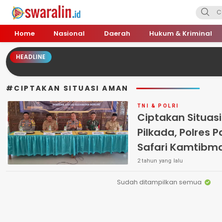
Swara Lin
Independent, Tajam & Profesional
Home
Nasional
Daerah
Hukum & Kriminal
HEADLINE
#CIPTAKAN SITUASI AMAN
TNI & POLRI
Ciptakan Situas
Pilkada, Polres 
Safari Kamtibm
2 tahun yang lalu
Sudah ditampilkan semua