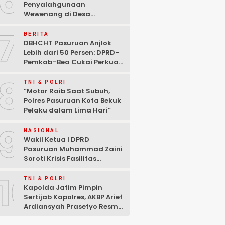
6
Penyalahgunaan
Wewenang di Desa
Gambiran, Isu Narkoba Ikut
7
Mencuat
BERITA
DBHCHT Pasuruan Anjlok
Lebih dari 50 Persen: DPRD–
Pemkab–Bea Cukai Perkuat
Perang Melawan Peredaran
8
Rokok Ilegal
TNI & POLRI
‎”Motor Raib Saat Subuh,
Polres Pasuruan Kota Bekuk
Pelaku dalam Lima Hari” ‎
9
NASIONAL
Wakil Ketua I DPRD
Pasuruan Muhammad Zaini
Soroti Krisis Fasilitas
Sekolah di Tengah Efisiensi
10
Anggaran
TNI & POLRI
Kapolda Jatim Pimpin
Sertijab Kapolres, AKBP Arief
Ardiansyah Prasetyo Resmi
Jabat Kapolres Pasuruan