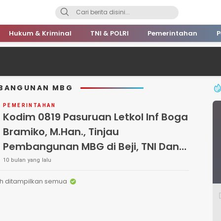
Hukum & Kriminal
TNI & POLRI
Pemerintahan
P
MBANGUNAN MBG
PEMERINTAHAN
Kodim 0819 Pasuruan Letkol Inf Boga
Bramiko, M.Han., Tinjau
Pembangunan MBG di Beji, TNI Dan
Masyarakat Perkuat Ketahan
10 bulan yang lalu
Pangan
h ditampilkan semua