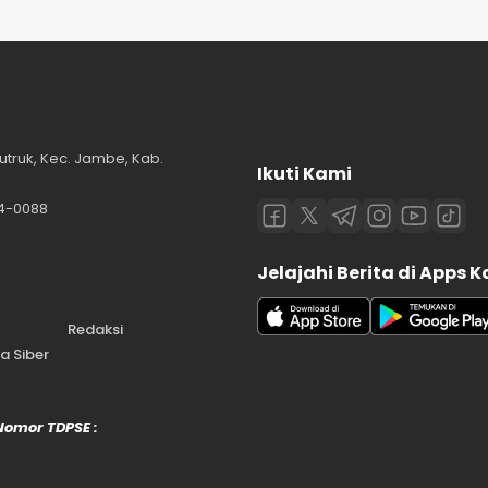
utruk, Kec. Jambe, Kab.
Ikuti Kami
84-0088
Jelajahi Berita di Apps 
Redaksi
 Siber
 Nomor TDPSE :