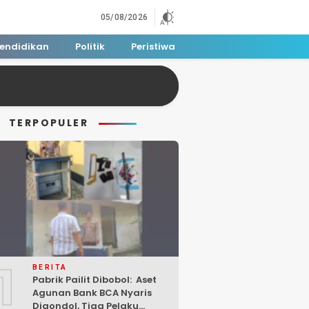
05/08/2026
endidikan
Politik
Peristiwa
TERPOPULER
1
BERITA
Pabrik Pailit Dibobol: Aset
Agunan Bank BCA Nyaris
Digondol, Tiga Pelaku