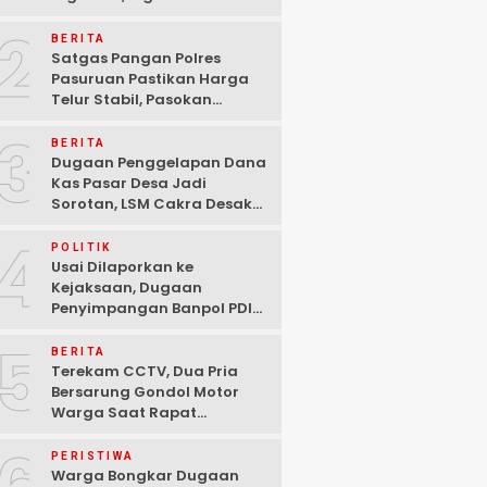
Ditangkap Polisi di
2
Pasuruan
BERITA
Satgas Pangan Polres
Pasuruan Pastikan Harga
Telur Stabil, Pasokan
Melimpah di Tengah
3
Kekhawatiran Fluktuasi
BERITA
Dugaan Penggelapan Dana
Kas Pasar Desa Jadi
Sorotan, LSM Cakra Desak
Polisi Bertindak Profesional
4
POLITIK
Usai Dilaporkan ke
Kejaksaan, Dugaan
Penyimpangan Banpol PDIP
Pasuruan Dinyatakan
5
Tuntas “6 Eks Ketua PAC
BERITA
Cabut Laporan”
Terekam CCTV, Dua Pria
Bersarung Gondol Motor
Warga Saat Rapat
Agustusan di Pasuruan
PERISTIWA
Warga Bongkar Dugaan