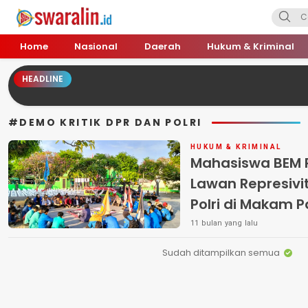
Swara Lin
Independent, Tajam & Profesional
Home
Nasional
Daerah
Hukum & Kriminal
HEADLINE
#DEMO KRITIK DPR DAN POLRI
HUKUM & KRIMINAL
Mahasiswa BEM 
Lawan Represivit
Polri di Makam 
11 bulan yang lalu
Sudah ditampilkan semua