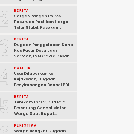
Ditangkap Polisi di
2
Pasuruan
BERITA
Satgas Pangan Polres
Pasuruan Pastikan Harga
Telur Stabil, Pasokan
Melimpah di Tengah
3
Kekhawatiran Fluktuasi
BERITA
Dugaan Penggelapan Dana
Kas Pasar Desa Jadi
Sorotan, LSM Cakra Desak
Polisi Bertindak Profesional
4
POLITIK
Usai Dilaporkan ke
Kejaksaan, Dugaan
Penyimpangan Banpol PDIP
Pasuruan Dinyatakan
5
Tuntas “6 Eks Ketua PAC
BERITA
Cabut Laporan”
Terekam CCTV, Dua Pria
Bersarung Gondol Motor
Warga Saat Rapat
Agustusan di Pasuruan
PERISTIWA
Warga Bongkar Dugaan