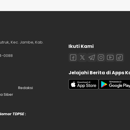
utruk, Kec. Jambe, Kab.
Ikuti Kami
84-0088
Jelajahi Berita di Apps 
Redaksi
 Siber
 Nomor TDPSE :