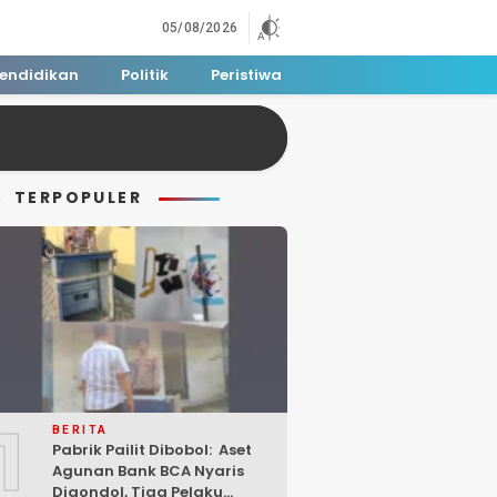
05/08/2026
endidikan
Politik
Peristiwa
TERPOPULER
1
BERITA
Pabrik Pailit Dibobol: Aset
Agunan Bank BCA Nyaris
Digondol, Tiga Pelaku