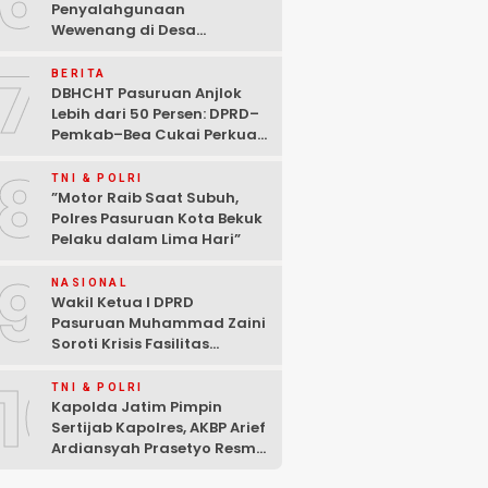
6
Penyalahgunaan
Wewenang di Desa
Gambiran, Isu Narkoba Ikut
7
Mencuat
BERITA
DBHCHT Pasuruan Anjlok
Lebih dari 50 Persen: DPRD–
Pemkab–Bea Cukai Perkuat
Perang Melawan Peredaran
8
Rokok Ilegal
TNI & POLRI
‎”Motor Raib Saat Subuh,
Polres Pasuruan Kota Bekuk
Pelaku dalam Lima Hari” ‎
9
NASIONAL
Wakil Ketua I DPRD
Pasuruan Muhammad Zaini
Soroti Krisis Fasilitas
Sekolah di Tengah Efisiensi
10
Anggaran
TNI & POLRI
Kapolda Jatim Pimpin
Sertijab Kapolres, AKBP Arief
Ardiansyah Prasetyo Resmi
Jabat Kapolres Pasuruan