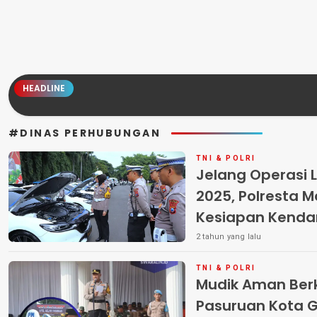
HEADLINE
#DINAS PERHUBUNGAN
TNI & POLRI
Jelang Operasi L
2025, Polresta 
Kesiapan Kend
Nataru
2 tahun yang lalu
TNI & POLRI
Mudik Aman Berk
Pasuruan Kota G