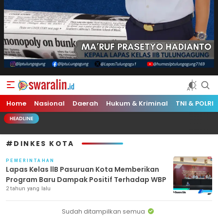
Swara Lin
Independent, Tajam & Profesional
Home
Nasional
Daerah
Hukum & Kriminal
TNI & POLRI
HEADLINE
#DINKES KOTA
PEMERINTAHAN
Lapas Kelas llB Pasuruan Kota Memberikan
Program Baru Dampak Positif Terhadap WBP
2 tahun yang lalu
Sudah ditampilkan semua