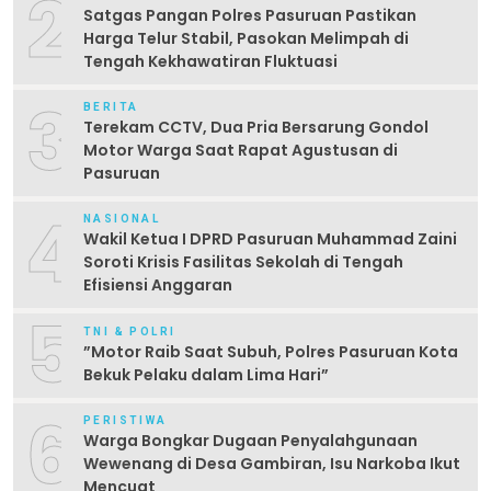
2
Satgas Pangan Polres Pasuruan Pastikan
Harga Telur Stabil, Pasokan Melimpah di
Tengah Kekhawatiran Fluktuasi
3
BERITA
Terekam CCTV, Dua Pria Bersarung Gondol
Motor Warga Saat Rapat Agustusan di
Pasuruan
4
NASIONAL
Wakil Ketua I DPRD Pasuruan Muhammad Zaini
Soroti Krisis Fasilitas Sekolah di Tengah
Efisiensi Anggaran
5
TNI & POLRI
‎”Motor Raib Saat Subuh, Polres Pasuruan Kota
Bekuk Pelaku dalam Lima Hari” ‎
6
PERISTIWA
Warga Bongkar Dugaan Penyalahgunaan
Wewenang di Desa Gambiran, Isu Narkoba Ikut
Mencuat