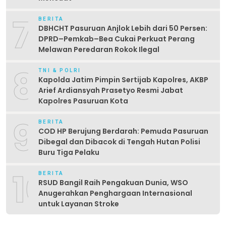
7
BERITA
DBHCHT Pasuruan Anjlok Lebih dari 50 Persen:
DPRD–Pemkab–Bea Cukai Perkuat Perang
Melawan Peredaran Rokok Ilegal
8
TNI & POLRI
Kapolda Jatim Pimpin Sertijab Kapolres, AKBP
Arief Ardiansyah Prasetyo Resmi Jabat
Kapolres Pasuruan Kota
9
BERITA
COD HP Berujung Berdarah: Pemuda Pasuruan
Dibegal dan Dibacok di Tengah Hutan Polisi
Buru Tiga Pelaku
10
BERITA
RSUD Bangil Raih Pengakuan Dunia, WSO
Anugerahkan Penghargaan Internasional
untuk Layanan Stroke