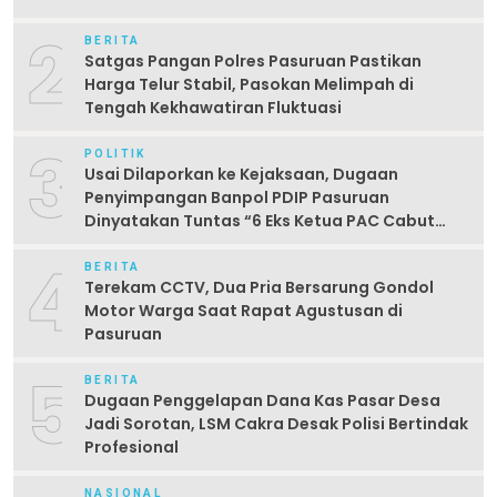
2
BERITA
Satgas Pangan Polres Pasuruan Pastikan
Harga Telur Stabil, Pasokan Melimpah di
Tengah Kekhawatiran Fluktuasi
3
POLITIK
Usai Dilaporkan ke Kejaksaan, Dugaan
Penyimpangan Banpol PDIP Pasuruan
Dinyatakan Tuntas “6 Eks Ketua PAC Cabut
Laporan”
4
BERITA
Terekam CCTV, Dua Pria Bersarung Gondol
Motor Warga Saat Rapat Agustusan di
Pasuruan
5
BERITA
Dugaan Penggelapan Dana Kas Pasar Desa
Jadi Sorotan, LSM Cakra Desak Polisi Bertindak
Profesional
NASIONAL