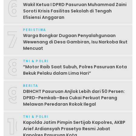
6
Wakil Ketua I DPRD Pasuruan Muhammad Zaini
Soroti Krisis Fasilitas Sekolah di Tengah
Efisiensi Anggaran
7
PERISTIWA
Warga Bongkar Dugaan Penyalahgunaan
Wewenang di Desa Gambiran, Isu Narkoba Ikut
Mencuat
8
TNI & POLRI
‎”Motor Raib Saat Subuh, Polres Pasuruan Kota
Bekuk Pelaku dalam Lima Hari” ‎
9
BERITA
DBHCHT Pasuruan Anjlok Lebih dari 50 Persen:
DPRD–Pemkab–Bea Cukai Perkuat Perang
Melawan Peredaran Rokok Ilegal
10
TNI & POLRI
Kapolda Jatim Pimpin Sertijab Kapolres, AKBP
Arief Ardiansyah Prasetyo Resmi Jabat
Kapolres Pasuruan Kota