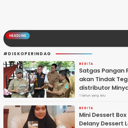
HEADLINE
#DISKOPERINDAG
BERITA
Satgas Pangan P
akan Tindak Te
distributor Miny
pelanggaran
1 tahun yang lalu
BERITA
Mini Dessert Box
Delany Dessert L