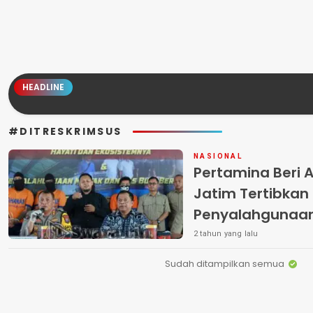
HEADLINE
#DITRESKRIMSUS
NASIONAL
Pertamina Beri A
Jatim Tertibkan
Penyalahgunaan
Bersubsidi
2 tahun yang lalu
Sudah ditampilkan semua