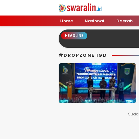
Swara Lin
Independent, Tajam & Profesional
Home
Nasional
Daerah
HEADLINE
#DROPZONE IGD
Suda