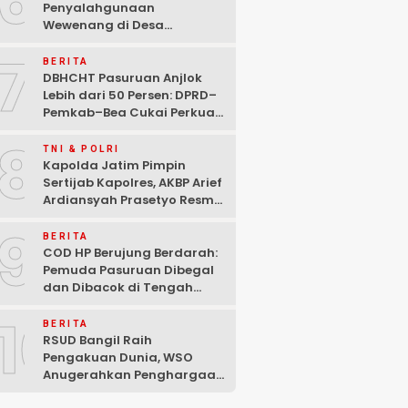
6
Penyalahgunaan
Wewenang di Desa
Gambiran, Isu Narkoba Ikut
7
Mencuat
BERITA
DBHCHT Pasuruan Anjlok
Lebih dari 50 Persen: DPRD–
Pemkab–Bea Cukai Perkuat
Perang Melawan Peredaran
8
Rokok Ilegal
TNI & POLRI
Kapolda Jatim Pimpin
Sertijab Kapolres, AKBP Arief
Ardiansyah Prasetyo Resmi
Jabat Kapolres Pasuruan
9
Kota
BERITA
COD HP Berujung Berdarah:
Pemuda Pasuruan Dibegal
dan Dibacok di Tengah
Hutan Polisi Buru Tiga
10
Pelaku
BERITA
RSUD Bangil Raih
Pengakuan Dunia, WSO
Anugerahkan Penghargaan
Internasional untuk