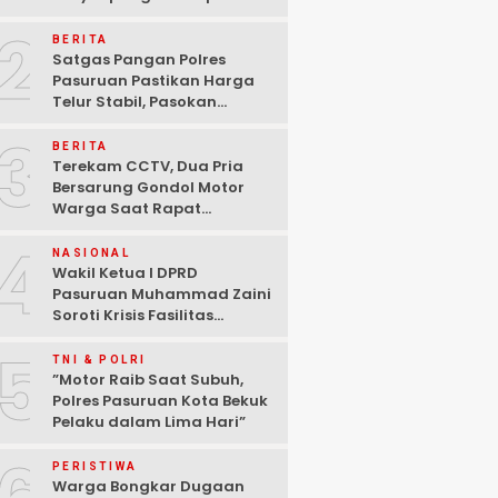
Pasuruan Dinyatakan
2
Tuntas “6 Eks Ketua PAC
BERITA
Cabut Laporan”
Satgas Pangan Polres
Pasuruan Pastikan Harga
Telur Stabil, Pasokan
Melimpah di Tengah
3
Kekhawatiran Fluktuasi
BERITA
Terekam CCTV, Dua Pria
Bersarung Gondol Motor
Warga Saat Rapat
Agustusan di Pasuruan
4
NASIONAL
Wakil Ketua I DPRD
Pasuruan Muhammad Zaini
Soroti Krisis Fasilitas
Sekolah di Tengah Efisiensi
5
Anggaran
TNI & POLRI
‎”Motor Raib Saat Subuh,
Polres Pasuruan Kota Bekuk
Pelaku dalam Lima Hari” ‎
PERISTIWA
Warga Bongkar Dugaan