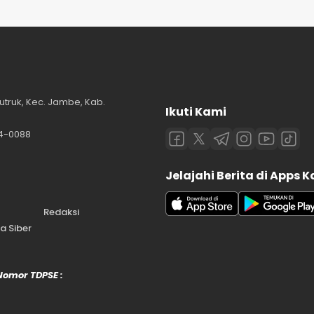
utruk, Kec. Jambe, Kab.
Ikuti Kami
84-0088
Jelajahi Berita di Apps 
Redaksi
 Siber
 Nomor TDPSE :