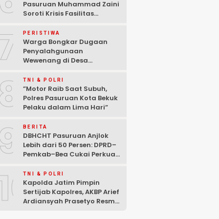
6
Pasuruan Muhammad Zaini
Soroti Krisis Fasilitas
Sekolah di Tengah Efisiensi
7
Anggaran
PERISTIWA
Warga Bongkar Dugaan
Penyalahgunaan
Wewenang di Desa
Gambiran, Isu Narkoba Ikut
8
Mencuat
TNI & POLRI
‎”Motor Raib Saat Subuh,
Polres Pasuruan Kota Bekuk
Pelaku dalam Lima Hari” ‎
9
BERITA
DBHCHT Pasuruan Anjlok
Lebih dari 50 Persen: DPRD–
Pemkab–Bea Cukai Perkuat
Perang Melawan Peredaran
10
Rokok Ilegal
TNI & POLRI
Kapolda Jatim Pimpin
Sertijab Kapolres, AKBP Arief
Ardiansyah Prasetyo Resmi
Jabat Kapolres Pasuruan