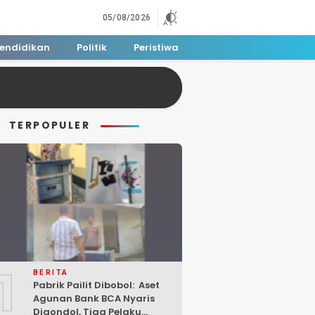
05/08/2026
endidikan
Politik
Peristiwa
TERPOPULER
1
BERITA
Pabrik Pailit Dibobol: Aset
Agunan Bank BCA Nyaris
Digondol, Tiga Pelaku