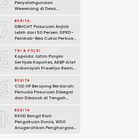
6
Penyalahgunaan
Wewenang di Desa
Gambiran, Isu Narkoba Ikut
7
Mencuat
BERITA
DBHCHT Pasuruan Anjlok
Lebih dari 50 Persen: DPRD–
Pemkab–Bea Cukai Perkuat
Perang Melawan Peredaran
8
Rokok Ilegal
TNI & POLRI
Kapolda Jatim Pimpin
Sertijab Kapolres, AKBP Arief
Ardiansyah Prasetyo Resmi
Jabat Kapolres Pasuruan
9
Kota
BERITA
COD HP Berujung Berdarah:
Pemuda Pasuruan Dibegal
dan Dibacok di Tengah
Hutan Polisi Buru Tiga
10
Pelaku
BERITA
RSUD Bangil Raih
Pengakuan Dunia, WSO
Anugerahkan Penghargaan
Internasional untuk