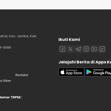
utruk, Kec. Jambe, Kab.
Ikuti Kami
84-0088
Jelajahi Berita di Apps 
Redaksi
 Siber
 Nomor TDPSE :