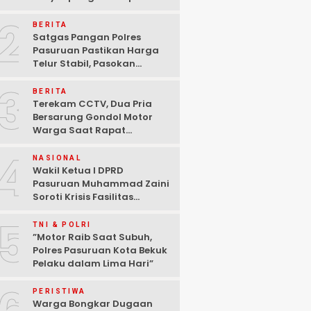
Pasuruan Dinyatakan
2
Tuntas “6 Eks Ketua PAC
BERITA
Cabut Laporan”
Satgas Pangan Polres
Pasuruan Pastikan Harga
Telur Stabil, Pasokan
Melimpah di Tengah
3
Kekhawatiran Fluktuasi
BERITA
Terekam CCTV, Dua Pria
Bersarung Gondol Motor
Warga Saat Rapat
Agustusan di Pasuruan
4
NASIONAL
Wakil Ketua I DPRD
Pasuruan Muhammad Zaini
Soroti Krisis Fasilitas
Sekolah di Tengah Efisiensi
5
Anggaran
TNI & POLRI
‎”Motor Raib Saat Subuh,
Polres Pasuruan Kota Bekuk
Pelaku dalam Lima Hari” ‎
PERISTIWA
Warga Bongkar Dugaan