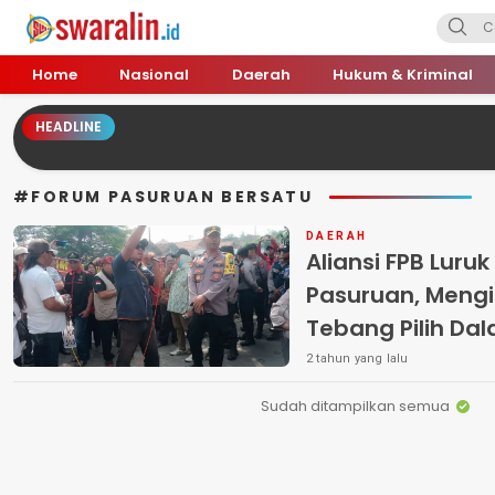
Swara Lin
Independent, Tajam & Profesional
Home
Nasional
Daerah
Hukum & Kriminal
HEADLINE
#FORUM PASURUAN BERSATU
DAERAH
Aliansi FPB Luru
Pasuruan, Mengi
Tebang Pilih Da
Kasus
2 tahun yang lalu
Sudah ditampilkan semua