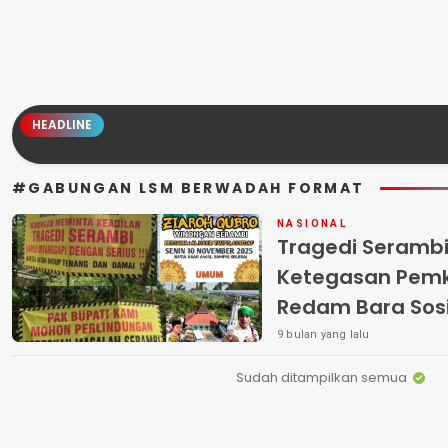
HEADLINE
#GABUNGAN LSM BERWADAH FORMAT
NASIONAL
Tragedi Seramb
Ketegasan Pem
Redam Bara Sosi
“FORMAT Pasuru
9 bulan yang lalu
Turun Tangan Ta
Sudah ditampilkan semua
Makam Serambi