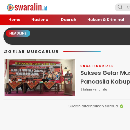
Swara Lin
Independent, Tajam & Profesional
Home
Nasional
Daerah
Hukum & Kriminal
HEADLINE
#GELAR MUSCABLUB
UNCATEGORIZED
Sukses Gelar M
Pancasila Kabu
2 tahun yang lalu
Sudah ditampilkan semua