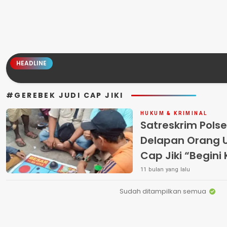
HEADLINE
#GEREBEK JUDI CAP JIKI
HUKUM & KRIMINAL
Satreskrim Pols
Delapan Orang U
Cap Jiki “B
11 bulan yang lalu
Sudah ditampilkan semua