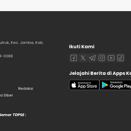
utruk, Kec. Jambe, Kab.
Ikuti Kami
84-0088
Jelajahi Berita di Apps 
Redaksi
 Siber
 Nomor TDPSE :