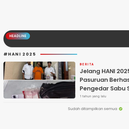
HEADLINE
#HANI 2025
BERITA
Jelang HANI 2025
Pasuruan Berhas
Pengedar Sabu S
Gempol. “Barang
1 tahun yang lalu
Sabu Diamankan
Sudah ditampilkan semua
Rumah”