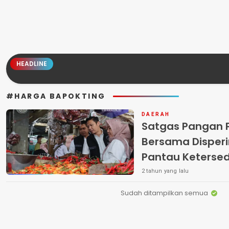
HEADLINE
#HARGA BAPOKTING
DAERAH
Satgas Pangan 
Bersama Disperi
Pantau Keterse
Bapokting
2 tahun yang lalu
Sudah ditampilkan semua