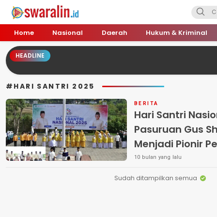
Swara Lin
Independent, Tajam & Profesional
Home
Nasional
Daerah
Hukum & Kriminal
HEADLINE
#HARI SANTRI 2025
BERITA
Hari Santri Nasio
Pasuruan Gus Sh
Menjadi Pionir P
10 bulan yang lalu
Sudah ditampilkan semua