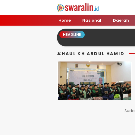
Swara Lin
Independent, Tajam & Profesional
Home
Nasional
Daerah
HEADLINE
#HAUL KH ABDUL HAMID
Suda