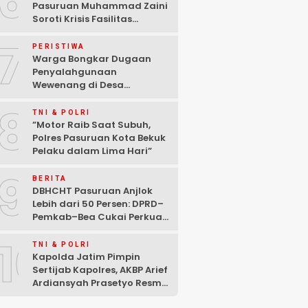
6
Pasuruan Muhammad Zaini
Soroti Krisis Fasilitas
Sekolah di Tengah Efisiensi
7
Anggaran
PERISTIWA
Warga Bongkar Dugaan
Penyalahgunaan
Wewenang di Desa
Gambiran, Isu Narkoba Ikut
8
Mencuat
TNI & POLRI
‎”Motor Raib Saat Subuh,
Polres Pasuruan Kota Bekuk
Pelaku dalam Lima Hari” ‎
9
BERITA
DBHCHT Pasuruan Anjlok
Lebih dari 50 Persen: DPRD–
Pemkab–Bea Cukai Perkuat
Perang Melawan Peredaran
10
Rokok Ilegal
TNI & POLRI
Kapolda Jatim Pimpin
Sertijab Kapolres, AKBP Arief
Ardiansyah Prasetyo Resmi
Jabat Kapolres Pasuruan