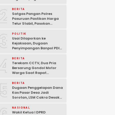
Ditangkap Polisi di
2
Pasuruan
BERITA
Satgas Pangan Polres
Pasuruan Pastikan Harga
Telur Stabil, Pasokan
Melimpah di Tengah
3
Kekhawatiran Fluktuasi
POLITIK
Usai Dilaporkan ke
Kejaksaan, Dugaan
Penyimpangan Banpol PDIP
Pasuruan Dinyatakan
4
Tuntas “6 Eks Ketua PAC
BERITA
Cabut Laporan”
Terekam CCTV, Dua Pria
Bersarung Gondol Motor
Warga Saat Rapat
Agustusan di Pasuruan
5
BERITA
Dugaan Penggelapan Dana
Kas Pasar Desa Jadi
Sorotan, LSM Cakra Desak
Polisi Bertindak Profesional
NASIONAL
Wakil Ketua I DPRD