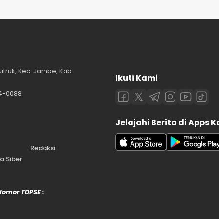
utruk, Kec. Jambe, Kab.
Ikuti Kami
84-0088
Jelajahi Berita di Apps 
Redaksi
 Siber
 Nomor TDPSE :