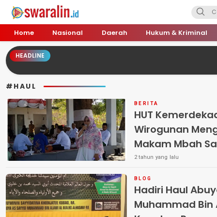
Swara Lin
Independent, Tajam & Profesional
Home
Nasional
Daerah
Hukum & Kriminal
HEADLINE
#HAUL
BERITA
HUT Kemerdekaa
Wirogunan Meng
Makam Mbah Sas
2 tahun yang lalu
BLOG
Hadiri Haul Abu
Muhammad Bin Al