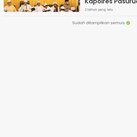
Kapolres Pasuru
Tetap Jaga NKRI
2 tahun yang lalu
Sudah ditampilkan semua