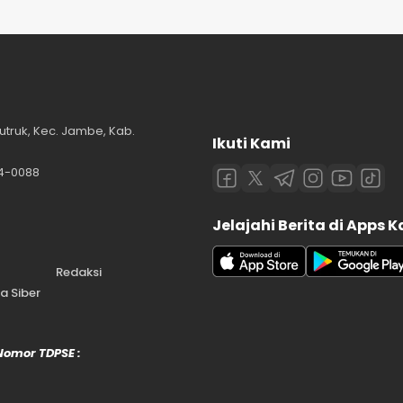
utruk, Kec. Jambe, Kab.
Ikuti Kami
84-0088
Jelajahi Berita di Apps 
Redaksi
 Siber
 Nomor TDPSE :