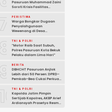
6
Pasuruan Muhammad Zaini
Soroti Krisis Fasilitas
Sekolah di Tengah Efisiensi
7
Anggaran
PERISTIWA
Warga Bongkar Dugaan
Penyalahgunaan
Wewenang di Desa
Gambiran, Isu Narkoba Ikut
8
Mencuat
TNI & POLRI
‎”Motor Raib Saat Subuh,
Polres Pasuruan Kota Bekuk
Pelaku dalam Lima Hari” ‎
9
BERITA
DBHCHT Pasuruan Anjlok
Lebih dari 50 Persen: DPRD–
Pemkab–Bea Cukai Perkuat
Perang Melawan Peredaran
10
Rokok Ilegal
TNI & POLRI
Kapolda Jatim Pimpin
Sertijab Kapolres, AKBP Arief
Ardiansyah Prasetyo Resmi
Jabat Kapolres Pasuruan