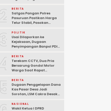
Ditangkap Polisi di
2
Pasuruan
BERITA
Satgas Pangan Polres
Pasuruan Pastikan Harga
Telur Stabil, Pasokan
Melimpah di Tengah
3
Kekhawatiran Fluktuasi
POLITIK
Usai Dilaporkan ke
Kejaksaan, Dugaan
Penyimpangan Banpol PDIP
Pasuruan Dinyatakan
4
Tuntas “6 Eks Ketua PAC
BERITA
Cabut Laporan”
Terekam CCTV, Dua Pria
Bersarung Gondol Motor
Warga Saat Rapat
Agustusan di Pasuruan
5
BERITA
Dugaan Penggelapan Dana
Kas Pasar Desa Jadi
Sorotan, LSM Cakra Desak
Polisi Bertindak Profesional
NASIONAL
Wakil Ketua I DPRD