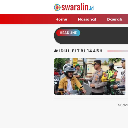
Swara Lin
Independent, Tajam & Profesional
Home
Nasional
Daerah
HEADLINE
#IDUL FITRI 1445H
Suda