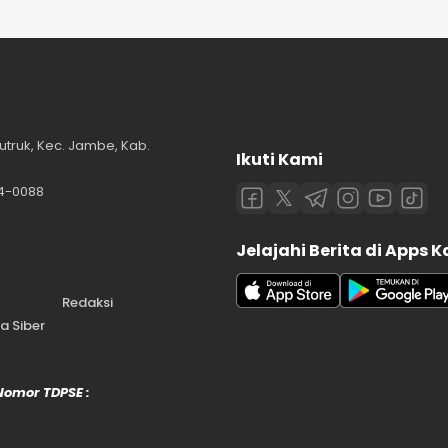
utruk, Kec. Jambe, Kab.
Ikuti Kami
84-0088
Jelajahi Berita di Apps 
Redaksi
 Siber
 Nomor TDPSE :