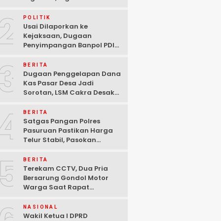
Ditangkap Polisi di
2
Pasuruan
POLITIK
Usai Dilaporkan ke
Kejaksaan, Dugaan
Penyimpangan Banpol PDIP
Pasuruan Dinyatakan
3
Tuntas “6 Eks Ketua PAC
BERITA
Cabut Laporan”
Dugaan Penggelapan Dana
Kas Pasar Desa Jadi
Sorotan, LSM Cakra Desak
Polisi Bertindak Profesional
4
BERITA
Satgas Pangan Polres
Pasuruan Pastikan Harga
Telur Stabil, Pasokan
Melimpah di Tengah
5
Kekhawatiran Fluktuasi
BERITA
Terekam CCTV, Dua Pria
Bersarung Gondol Motor
Warga Saat Rapat
Agustusan di Pasuruan
NASIONAL
Wakil Ketua I DPRD