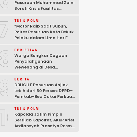
6
Pasuruan Muhammad Zaini
Soroti Krisis Fasilitas
Sekolah di Tengah Efisiensi
7
Anggaran
TNI & POLRI
‎”Motor Raib Saat Subuh,
Polres Pasuruan Kota Bekuk
Pelaku dalam Lima Hari” ‎
8
PERISTIWA
Warga Bongkar Dugaan
Penyalahgunaan
Wewenang di Desa
Gambiran, Isu Narkoba Ikut
9
Mencuat
BERITA
DBHCHT Pasuruan Anjlok
Lebih dari 50 Persen: DPRD–
Pemkab–Bea Cukai Perkuat
Perang Melawan Peredaran
10
Rokok Ilegal
TNI & POLRI
Kapolda Jatim Pimpin
Sertijab Kapolres, AKBP Arief
Ardiansyah Prasetyo Resmi
Jabat Kapolres Pasuruan