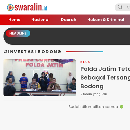
Swara Lin
Independent, Tajam & Profesional
Home
Nasional
Daerah
Hukum & Kriminal
HEADLINE
#INVESTASI BODONG
BLOG
Polda Jatim Te
Sebagai Tersang
Bodong
2 tahun yang lalu
Sudah ditampilkan semua