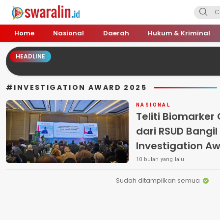
Swara Lin
Independent, Tajam & Profesional
Home
Nasional
Daerah
Hukum & Kriminal
HEADLINE
#INVESTIGATION AWARD 2025
NASIONAL
Teliti Biomarker 
dari RSUD Bangil
Investigation A
10 bulan yang lalu
Sudah ditampilkan semua